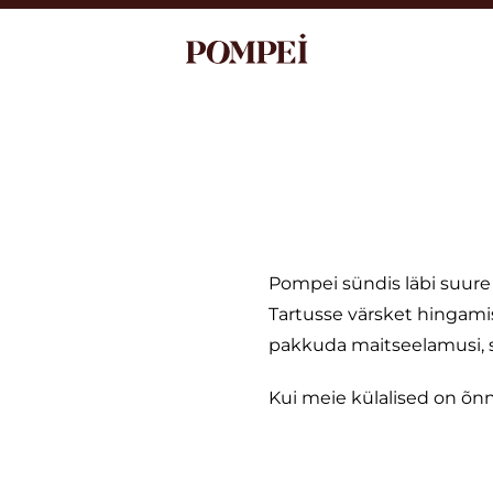
Pompei sündis läbi suure
Tartusse värsket hingamis
pakkuda maitseelamusi, s
Kui meie külalised on õn