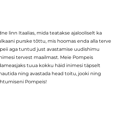
e linn Itaalias, mida teatakse ajalooliselt ka
lkaani purske tõttu, mis hoomas enda alla terve
peii aga tuntud just avastamise uudishimu
inimesi tervest maailmast. Meie Pompeis
ameasjaks tuua kokku häid inimesi täpselt
nautida ning avastada head toitu, jooki ning
ohtumiseni Pompeis!