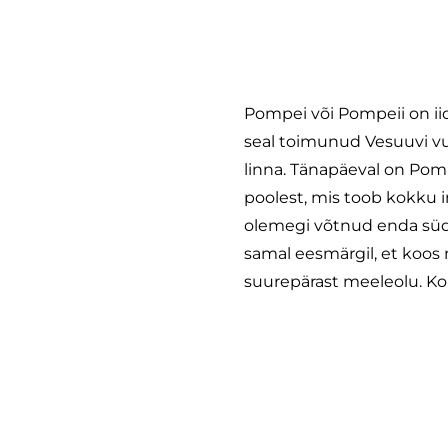
Pompei või Pompeii on iidn
seal toimunud Vesuuvi vu
linna. Tänapäeval on Pom
poolest, mis toob kokku 
olemegi võtnud enda süd
samal eesmärgil, et koos 
suurepärast meeleolu. K