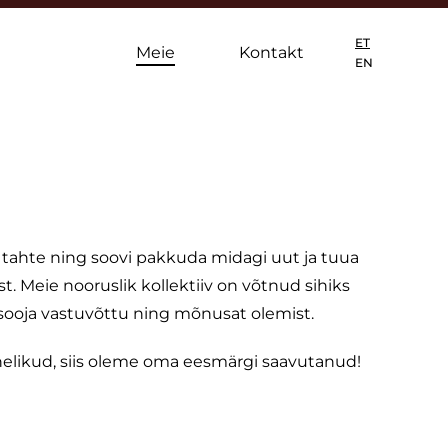
ET
Meie
Kontakt
EN
 tahte ning soovi pakkuda midagi uut ja tuua
t. Meie nooruslik kollektiiv on võtnud sihiks
ooja vastuvõttu ning mõnusat olemist.
nelikud, siis oleme oma eesmärgi saavutanud!